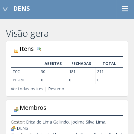
DENS
Visão geral
Itens
D
e
t
ABERTAS
FECHADAS
TOTAL
a
TCC
30
181
211
l
PIT-RIT
0
0
0
h
Ver todas os ites
|
Resumo
e
s
Membros
Gestor:
Erica de Lima Gallindo
,
Joelma Silva Lima
,
DENS