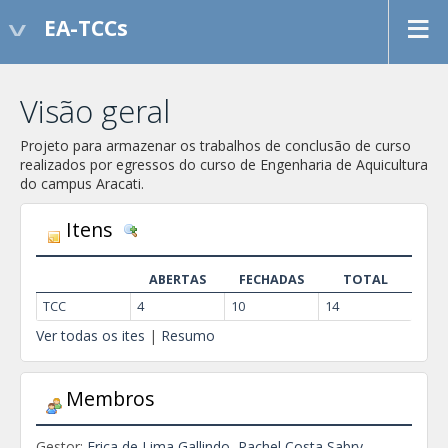
EA-TCCs
Visão geral
Projeto para armazenar os trabalhos de conclusão de curso
realizados por egressos do curso de Engenharia de Aquicultura
do campus Aracati.
Itens
D
e
t
ABERTAS
FECHADAS
TOTAL
a
TCC
4
10
14
l
Ver todas os ites
|
Resumo
h
e
s
Membros
Gestor:
Erica de Lima Gallindo
,
Rachel Costa Sabry