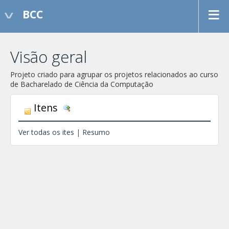
BCC
Visão geral
Projeto criado para agrupar os projetos relacionados ao curso
de Bacharelado de Ciência da Computação
Itens
D
e
Ver todas os ites
|
Resumo
t
a
l
h
e
s